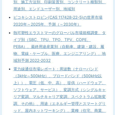
別、施工方法別、印刷装置別、コンクリート種類別、
用途別、エンドユーザー別、地域別
ピコキシストロビン(CAS 117428-22-5)の世界市場
2020年～2025年、予測（～2030年）
熱可塑性エラストマーのグローバル市場規模調査、タ
イプ別（SBC、TPU、TPO、TPV、COPE、
PEBA）、最終用途産業別（自動車、建築・建設、履
物、電線・ケーブル、医療、エンジニアリング）、地
域別予測 2022-2032
電力線通信市場レポート：周波数（ナローバンド
（3kHz～500kHz）、ブロードバンド（500kHz以
上））、電圧（低、中、高）、提供（ハードウェア、
ソフトウェア、サービス）、変調方式（シングルキャ
リア変調、マルチキャリア変調、スペクトラム拡散変
調、その他）、用途（エネルギー管理とスマートグリ
ッド、屋内ネットワーキング）、業種（住宅、商業、