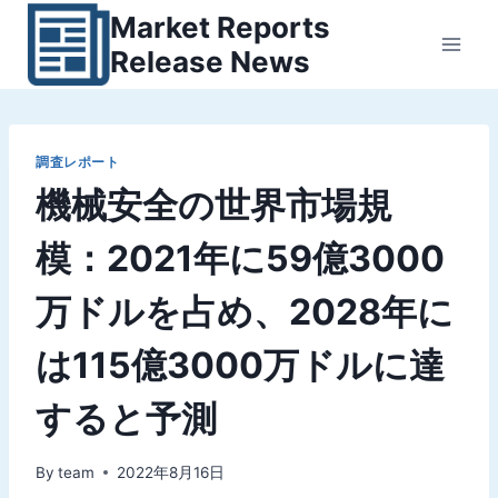
内
Market Reports
容
Release News
を
ス
キ
ッ
調査レポート
機械安全の世界市場規
プ
模：2021年に59億3000
万ドルを占め、2028年に
は115億3000万ドルに達
すると予測
By
team
2022年8月16日