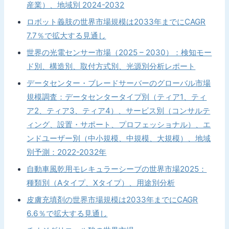
産業）、地域別 2024-2032
ロボット義肢の世界市場規模は2033年までにCAGR
7.7％で拡大する見通し
世界の光電センサー市場（2025 – 2030）：検知モー
ド別、構造別、取付方式別、光源別分析レポート
データセンター・ブレードサーバーのグローバル市場
規模調査：データセンタータイプ別（ティア1、ティ
ア2、ティア3、ティア4）、サービス別（コンサルテ
ィング、設置・サポート、プロフェッショナル）、エ
ンドユーザー別（中小規模、中規模、大規模）、地域
別予測：2022-2032年
自動車風乾用モレキュラーシーブの世界市場2025：
種類別（Aタイプ、Xタイプ）、用途別分析
皮膚充填剤の世界市場規模は2033年までにCAGR
6.6％で拡大する見通し