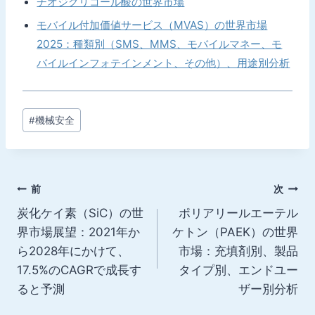
チオジグリコール酸の世界市場
モバイル付加価値サービス（MVAS）の世界市場
2025：種類別（SMS、MMS、モバイルマネー、モ
バイルインフォテインメント、その他）、用途別分析
投
#
機械安全
稿
タ
グ:
投
前
次
炭化ケイ素（SiC）の世
ポリアリールエーテル
稿
界市場展望：2021年か
ケトン（PAEK）の世界
ナ
ら2028年にかけて、
市場：充填剤別、製品
17.5%のCAGRで成長す
タイプ別、エンドユー
ビ
ると予測
ザー別分析
ゲ