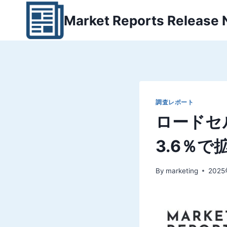
内
Market Reports Release
容
を
ス
キ
ッ
プ
調査レポート
ロードセ
3.6％
By
marketing
202