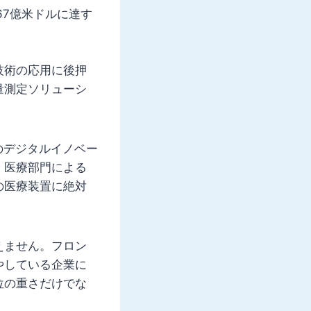
567億米ドルに達す
技術の応用に後押
量測定ソリューシ
。
のデジタルイノベー
。医療部門による
の医療装置に絶対
えません。フロン
やしている企業に
位の重さだけでな