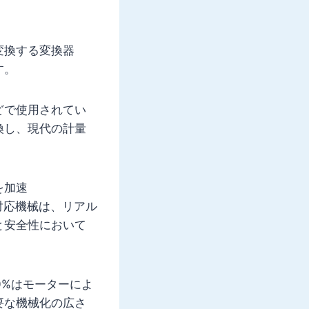
変換する変換器
す。
どで使用されてい
換し、現代の計量
を加速
対応機械は、リアル
と安全性において
0%はモーターによ
要な機械化の広さ