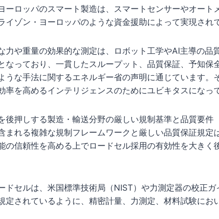
ヨーロッパのスマート製造は、スマートセンサーやオート
ライゾン・ヨーロッパのような資金援助によって実現され
な力や重量の効果的な測定は、ロボット工学やAI主導の品
となっており、一貫したスループット、品質保証、予知保
ような手法に関するエネルギー省の声明に通じています。
効率を高めるインテリジェンスのためにユビキタスになっ
を後押しする製造・輸送分野の厳しい規制基準と品質要件
含まれる複雑な規制フレームワークと厳しい品質保証規定
能の信頼性を高める上でロードセル採用の有効性を大きく
ドセルは、米国標準技術局（NIST）や力測定器の校正ガイド
規定されているように、精密計量、力測定、材料試験にお