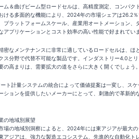
ーム＆曲げビーム型ロードセルは、高精度測定、コンパク
おける多面的な機能により、2024年の市場シェアは26.2
、プラットフォームスケール、産業用オートメーション、
なアプリケーションとコスト効率の高い性能で好まれてい
精密なメンテナンスに非常に適しているロードセルは、ほ
クス分野で代替不可能な製品です。インダストリー4.0と
要の高まりは、需要拡大の道をさらに大きく開くでしょう
スマート計量システムの統合によって価値提案は一変し、ス
ーションを提供したいメーカーにとって、刺激的で革新的
業の地域別展望
市場の地域別洞察によると、2024年には東アジアが最大のシ
東アジアは、強力な製造エコシステム、先進的な自動化ト