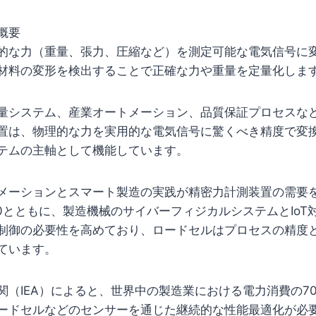
概要
的な力（重量、張力、圧縮など）を測定可能な電気信号に
材料の変形を検出することで正確な力や重量を定量化しま
量システム、産業オートメーション、品質保証プロセスな
置は、物理的な力を実用的な電気信号に驚くべき精度で変
テムの主軸として機能しています。
メーションとスマート製造の実践が精密力計測装置の需要
.0とともに、製造機械のサイバーフィジカルシステムとIoT
制御の必要性を高めており、ロードセルはプロセスの精度
ています。
関（IEA）によると、世界中の製造業における電力消費の7
ードセルなどのセンサーを通じた継続的な性能最適化が必