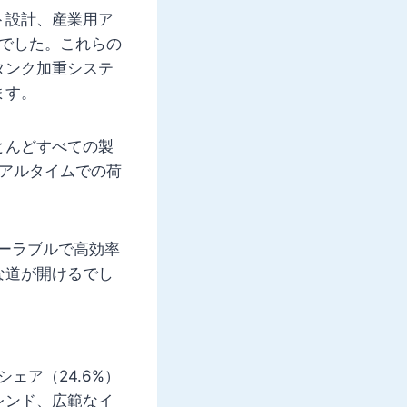
ト設計、産業用ア
％でした。これらの
タンク加重システ
ます。
とんどすべての製
リアルタイムでの荷
。
ケーラブルで高効率
な道が開けるでし
ェア（24.6%）
レンド、広範なイ