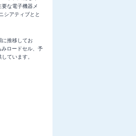
主要な電子機器メ
イニシアティブとと
調に推移してお
込みロードセル、予
供しています。