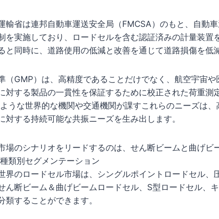
運輸省は連邦自動車運送安全局（FMCSA）のもと、自動
制を実施しており、ロードセルを含む認証済みの計量装置
ると同時に、道路使用の低減と改善を通じて道路損傷を低
準（GMP）は、高精度であることだけでなく、航空宇宙や
に対する製品の一貫性を保証するために校正された荷重測
Tのような世界的な機関や交通機関が課すこれらのニーズは、
に対する持続可能な共振ニーズを生み出します。
市場のシナリオをリードするのは、せん断ビームと曲げビ
 種類別セグメンテーション
世界のロードセル市場は、シングルポイントロードセル、
せん断ビーム＆曲げビームロードセル、S型ロードセル、
分類することができます。