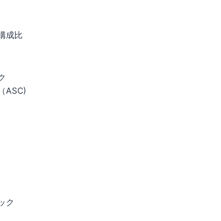
構成比
ク
ASC)
ック