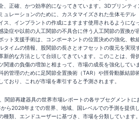
全、正確、かつ効率的になってきています。3Dプリンティ
ミュレーションのために、カスタマイズされた生体モデル
イス、インプラントの作成にますます使用されるようにな
感染症や以前の人工関節の不具合に伴う人工関節の置換が
ボット支援手術は、コンポーネントの位置決めの強化、軟
ルタイムの情報、股関節の長さとオフセットの復元を実現
革新的な方法として台頭してきています。このことは、骨
ツ関連の負傷の増加と相まって、市場の成長を強化してい
科的管理のために足関節全置換術（TAR）や脛骨動脈結節術
しており、これが市場を牽引すると予測されます。
プは、関節再建器具の世界市場レポートの各サブセグメントに
3年から2028年までの世界、地域、国レベルでの予測を提供
の種類、エンドユーザーに基づき、市場を分類しています