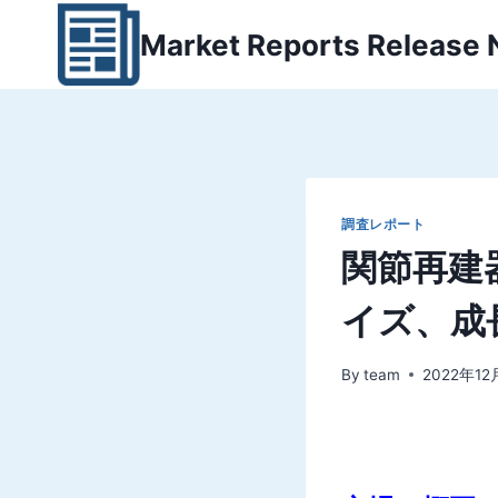
内
Market Reports Release
容
を
ス
キ
ッ
プ
調査レポート
関節再建
イズ、成長
By
team
2022年12