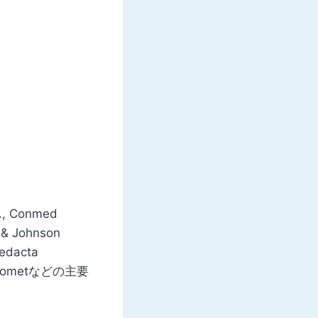
., Conmed
n & Johnson
Medacta
mer Biometなどの主要