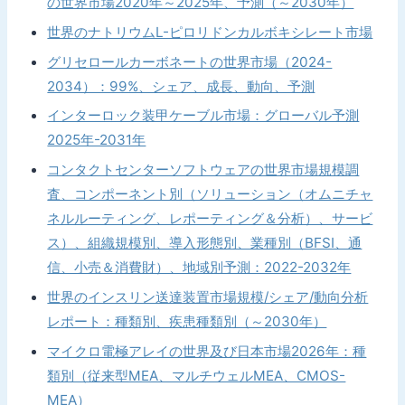
の世界市場2020年～2025年、予測（～2030年）
世界のナトリウムL-ピロリドンカルボキシレート市場
グリセロールカーボネートの世界市場（2024-
2034）：99%、シェア、成長、動向、予測
インターロック装甲ケーブル市場：グローバル予測
2025年-2031年
コンタクトセンターソフトウェアの世界市場規模調
査、コンポーネント別（ソリューション（オムニチャ
ネルルーティング、レポーティング＆分析）、サービ
ス）、組織規模別、導入形態別、業種別（BFSI、通
信、小売＆消費財）、地域別予測：2022-2032年
世界のインスリン送達装置市場規模/シェア/動向分析
レポート：種類別、疾患種類別（～2030年）
マイクロ電極アレイの世界及び日本市場2026年：種
類別（従来型MEA、マルチウェルMEA、CMOS-
MEA）