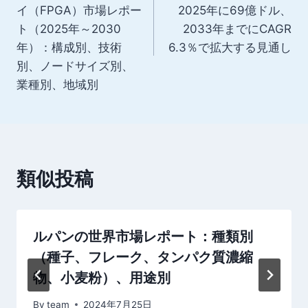
ナ
イ（FPGA）市場レポー
2025年に69億ドル、
ト（2025年～2030
2033年までにCAGR
ビ
年）：構成別、技術
6.3％で拡大する見通し
ゲ
別、ノードサイズ別、
業種別、地域別
ー
シ
ョ
類似投稿
ン
ルパンの世界市場レポート：種類別
（種子、フレーク、タンパク質濃縮
物、小麦粉）、用途別
By
team
2024年7月25日