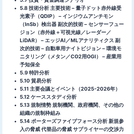
5.8 技術分析 主要技術 – 量子ドット赤外線受
光素子（QDIP） – インジウムアンチモン
（InSb）検出器 副次的技術 – センサーフュー
ジョン（赤外線＋可視光線／レーダー／
LiDAR） – エッジAI／MLアナリティクス 副
次的技術 – 自動車用ナイトビジョン – 環境モ
ニタリング（メタン／CO2用OGI） – 産業用
予知保全
5.9 特許分析
5.10 貿易分析
5.11 主要会議とイベント（2025-2026年）
5.12 ケーススタディ分析
5.13 規制情勢 規制機関、政府機関、その他の
組織の規制枠組み
5.14 ポーターズファイブフォース分析 新規参
入の脅威 代替品の脅威 サプライヤーの交渉力