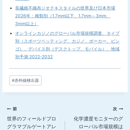
長繊維不織布ジオテキスタイルの世界及び日本市場
2026年：種類別（1.7mm以下、1.7mm～3mm、
3mm以上）
オンラインカジノのグローバル市場規模調査、タイプ
別（スポーツベッティング、カジノ、ポーカー、ビン
ゴ）、デバイス別（デスクトップ、モバイル）、地域
別予測 2022-2032
投
#
赤外線検出器
稿
タ
グ:
投
前
次
世界のフィールドプロ
化学濃度モニターのグ
稿
グラマブルゲートアレ
ローバル市場規模は