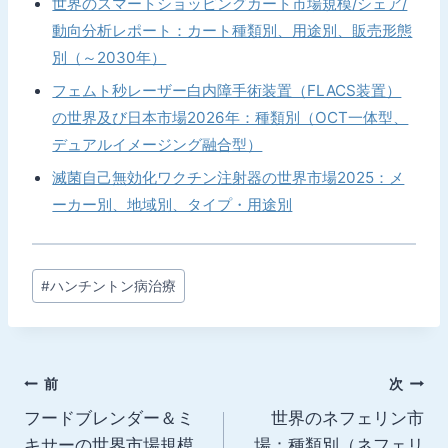
世界のスマートショッピングカート市場規模/シェア/
動向分析レポート：カート種類別、用途別、販売形態
別（～2030年）
フェムト秒レーザー白内障手術装置（FLACS装置）
の世界及び日本市場2026年：種類別（OCT一体型、
デュアルイメージング融合型）
滅菌自己無効化ワクチン注射器の世界市場2025：メ
ーカー別、地域別、タイプ・用途別
投
#
ハンチントン病治療
稿
タ
グ:
投
前
次
フードブレンダー＆ミ
世界のネフェリン市
稿
キサーの世界市場規模
場：種類別（ネフェリ