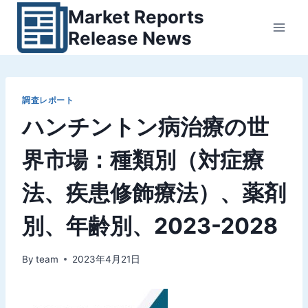
内
Market Reports
容
Release News
を
ス
キ
ッ
調査レポート
ハンチントン病治療の世
プ
界市場：種類別（対症療
法、疾患修飾療法）、薬剤
別、年齢別、2023-2028
By
team
2023年4月21日