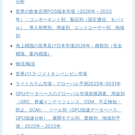
分析
世界の飲食店用POS端末市場（2026年～2033
年）：コンポーネント別、製品別（固定通信、モバイ
ル）、導入形態別、用途別、エンドユーザー別、地域
別
海上標識の世界及び日本市場2026年：種類別（安全
標識、案内標識）
物流/輸送
世界の1,3-ジメトキシベンゼン市場
ライトカラム市場：グローバル予測2025年-2031年
GPUデータベースのグローバル市場規模調査、用途別
（GRC、脅威インテリジェンス、CEM、不正検知・
防止、SCM）、ツール別（GPU加速データベース、
GPU加速分析）、展開モデル別、業種別、地域別予
測：2022年～2032年