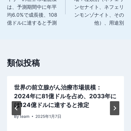
ナ
は、予測期間中に年平
ンセナイト、ネフェリ
均6.0%で成長後、108
ンモンゾナイト、その
ビ
億ドルに達すると予測
他）、用途別
ゲ
ー
シ
類似投稿
ョ
ン
世界の前立腺がん治療市場規模：
2024年に81億ドルを占め、2033年に
は124億ドルに達すると推定
By
team
2025年1月7日