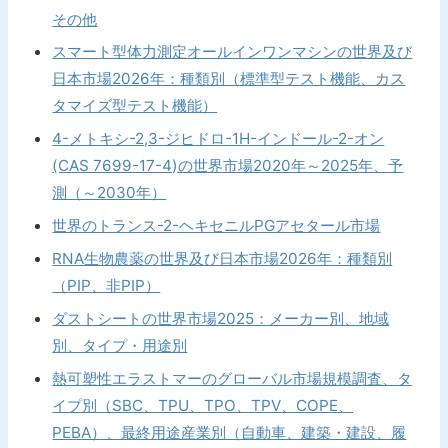
その他
スマート型体力測定オールインワンマシンの世界及び
日本市場2026年：種類別（標準型テスト機能、カス
タマイズ型テスト機能）
4-メトキシ-2,3-ジヒドロ-1H-インドール-2-オン
(CAS 7699-17-4)の世界市場2020年～2025年、予
測（～2030年）
世界のトランス-2-ヘキセニルPGアセタール市場
RNA生物農薬の世界及び日本市場2026年：種類別
（PIP、非PIP）
ダストシートの世界市場2025：メーカー別、地域
別、タイプ・用途別
熱可塑性エラストマーのグローバル市場規模調査、タ
イプ別（SBC、TPU、TPO、TPV、COPE、
PEBA）、最終用途産業別（自動車、建築・建設、履