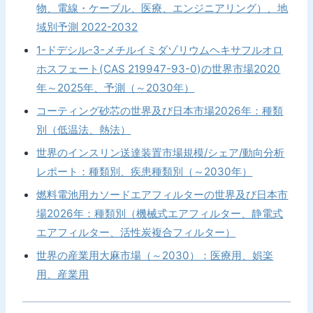
物、電線・ケーブル、医療、エンジニアリング）、地
域別予測 2022-2032
1-ドデシル-3-メチルイミダゾリウムヘキサフルオロ
ホスフェート(CAS 219947-93-0)の世界市場2020
年～2025年、予測（～2030年）
コーティング砂芯の世界及び日本市場2026年：種類
別（低温法、熱法）
世界のインスリン送達装置市場規模/シェア/動向分析
レポート：種類別、疾患種類別（～2030年）
燃料電池用カソードエアフィルターの世界及び日本市
場2026年：種類別（機械式エアフィルター、静電式
エアフィルター、活性炭複合フィルター）
世界の産業用大麻市場（～2030）：医療用、娯楽
用、産業用