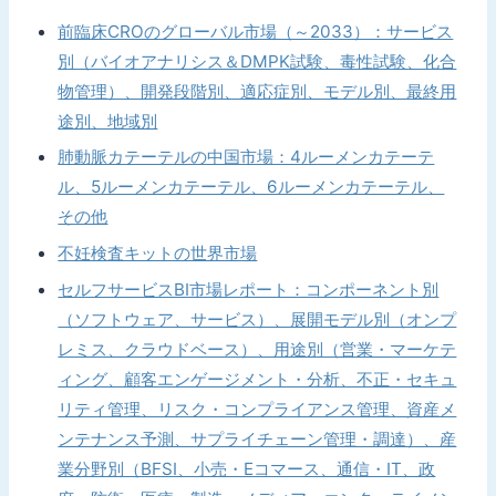
前臨床CROのグローバル市場（～2033）：サービス
別（バイオアナリシス＆DMPK試験、毒性試験、化合
物管理）、開発段階別、適応症別、モデル別、最終用
途別、地域別
肺動脈カテーテルの中国市場：4ルーメンカテーテ
ル、5ルーメンカテーテル、6ルーメンカテーテル、
その他
不妊検査キットの世界市場
セルフサービスBI市場レポート：コンポーネント別
（ソフトウェア、サービス）、展開モデル別（オンプ
レミス、クラウドベース）、用途別（営業・マーケテ
ィング、顧客エンゲージメント・分析、不正・セキュ
リティ管理、リスク・コンプライアンス管理、資産メ
ンテナンス予測、サプライチェーン管理・調達）、産
業分野別（BFSI、小売・Eコマース、通信・IT、政