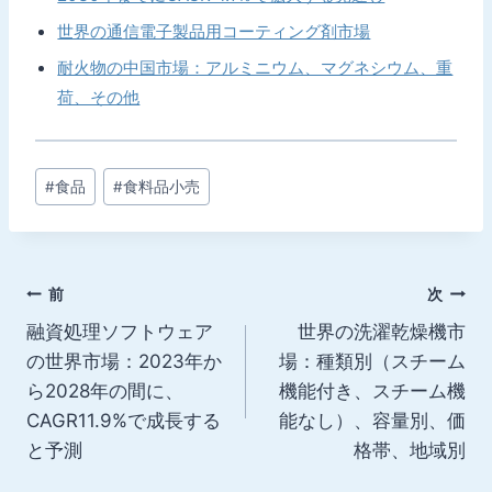
世界の通信電子製品用コーティング剤市場
耐火物の中国市場：アルミニウム、マグネシウム、重
荷、その他
投
#
食品
#
食料品小売
稿
タ
グ:
投
前
次
融資処理ソフトウェア
世界の洗濯乾燥機市
稿
の世界市場：2023年か
場：種類別（スチーム
ナ
ら2028年の間に、
機能付き、スチーム機
CAGR11.9%で成長する
能なし）、容量別、価
ビ
と予測
格帯、地域別
ゲ