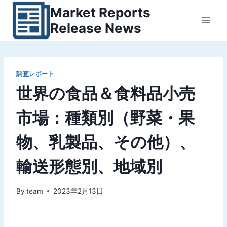
内
Market Reports
容
Release News
を
ス
キ
ッ
調査レポート
世界の食品＆食料品小売
プ
市場：種類別（野菜・果
物、乳製品、その他）、
輸送形態別、地域別
By
team
2023年2月13日