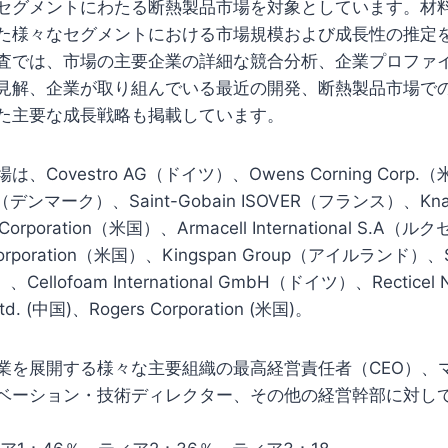
セグメントにわたる断熱製品市場を対象としています。材
た様々なセグメントにおける市場規模および成長性の推定
査では、市場の主要企業の詳細な競合分析、企業プロファ
見解、企業が取り組んでいる最近の開発、断熱製品市場で
た主要な成長戦略も掲載しています。
Covestro AG（ドイツ）、Owens Corning Corp.（
 A/S（デンマーク）、Saint-Gobain ISOVER（フランス）、Knauf
Corporation（米国）、Armacell International S.A
e Corporation（米国）、Kingspan Group（アイルランド）、
Cellofoam International GmbH（ドイツ）、Rectice
 Ltd. (中国)、Rogers Corporation (米国)。
業を展開する様々な主要組織の最高経営責任者（CEO）、
ベーション・技術ディレクター、その他の経営幹部に対し