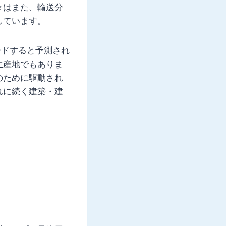
々はまた、輸送分
しています。
ードすると予測され
生産地でもありま
のために駆動され
れに続く建築・建