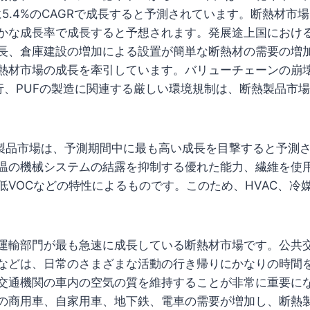
に5.4%のCAGRで成長すると予測されています。断熱材市
かな成長率で成長すると予想されます。発展途上国におけ
長、倉庫建設の増加による設置が簡単な断熱材の需要の増
熱材市場の成長を牽引しています。バリューチェーンの崩
大流行、PUFの製造に関連する厳しい環境規制は、断熱製品市
縁製品市場は、予測期間中に最も高い成長を目撃すると予測
温の機械システムの結露を抑制する優れた能力、繊維を使
低VOCなどの特性によるものです。このため、HVAC、冷
運輸部門が最も急速に成長している断熱材市場です。公共
などは、日常のさまざまな活動の行き帰りにかなりの時間
交通機関の車内の空気の質を維持することが非常に重要に
の商用車、自家用車、地下鉄、電車の需要が増加し、断熱