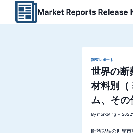
内
Market Reports Release
容
を
ス
キ
ッ
プ
調査レポート
世界の断
材料別（
ム、その
By
marketing
202
断熱製品の世界市場