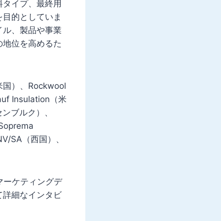
料タイプ、最終用
を目的としていま
イル、製品や事業
の地位を高めるた
米国）、Rockwool
 Insulation（米
（ルクセンブルク）、
Soprema
l NV/SA（⻄国）、
マーケティングデ
て詳細なインタビ