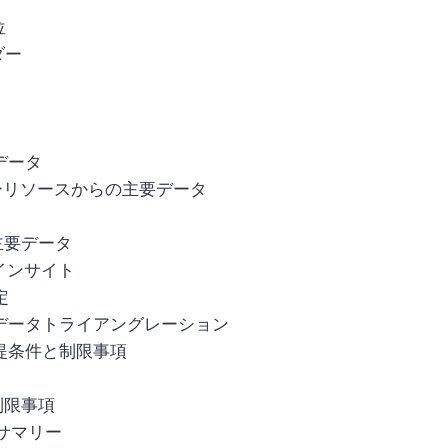
位
ダー
データ
ダリーリソースからの主要データ
の主要データ
界インサイト
定
とデータトライアングレーション
前提条件と制限事項
の制限事項
サマリー