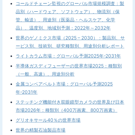
コールドチェーン監視のグローバル市場規模調査：製
品別（ハードウェア、ソフトウェア）、物流別（保
管、輸送）、用途別（医薬品・ヘルスケア、化学
品）、温度別、地域別予測：2022年～2032年
世界のゲノミクス市場（2025 – 2030）：製品別、サ
ービス別、技術別、研究種類別、用途別分析レポート
ライトカラム市場：グローバル予測2025年-2031年
半導体ガスディフューザーの世界市場2025：種類別
（一般、高速）、用途別分析
金属コンベアベルト市場：グローバル予測2025
年-2031年
ステッチング機能付き双眼鏡型カメラの世界及び日本
市場2026年：種類別（400万画素、800万画素）
グリオキサール40％の世界市場
世界の精製石油製品市場