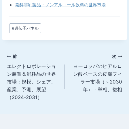
発酵非乳製品・ノンアルコール飲料の世界市場
投
#
遺伝子パネル
稿
タ
グ:
投
前
次
エレクトロポレーショ
ヨーロッパのヒアルロ
稿
ン装置＆消耗品の世界
ン酸ベースの皮膚フィ
ナ
市場：規模、シェア、
ラー市場（～2030
産業、予測、展望
年）：単相、複相
ビ
（2024-2031）
ゲ
ー