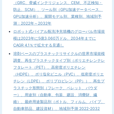
（GRC、脅威インテリジェンス、CEM、不正検知・
防止、SCM）、ツール別（GPU加速データベース、
GPU加速分析）、展開モデル別、業種別、地域別予
測：2022年～2032年
ロボット式バイアル瓶洗浄充填機のグローバル市場規
模は2023年に5億3,060万ドル、2034年までに
CAGR 4.1％で拡大する見通し
溶剤ベースのプラスチックリサイクルの世界市場規模
調査、再生プラスチックタイプ別（ポリエチレンテレ
フタレート（PET）、高密度ポリエチレン
（HDPE）、ポリ塩化ビニル（PVC）、低密度ポリエ
チレン（LDPE）、ポリプロピレン（PP））、再生プ
ラスチック形態別（フレーク、ペレット、パウダ
ー）、用途別（自動車、包装、建設、消費財、繊
維）、最終用途製品別（ボトル、フィルム、パイプ、
自動車部品、建設資材）、地域別予測 2022-2032