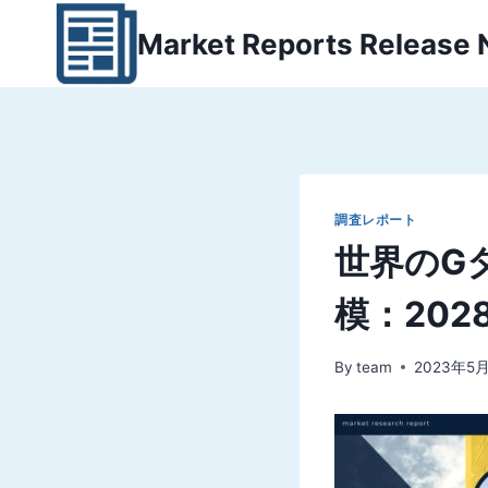
内
Market Reports Release
容
を
ス
キ
ッ
プ
調査レポート
世界のG
模：20
By
team
2023年5