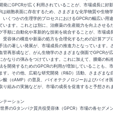
開発にGPCRが広く利用されていることが、市場成長に好
CRは細胞表面に存在するため、さまざまな化学物質や生物
、いくつかの生理学的プロセスにおけるGPCRの幅広い用
ています。これとは別に、治療薬の生産能力を向上させる
グ手順に自動化や革新的な技術を統合することが、市場成
、受容体の構造や新薬の処方を合理化するための計算アプ
手法の著しい発展が、市場成長の推進力となっています。
血管再形成など、がん生物学のさまざまな側面でGPCRが
にかなりの弾みをつけています。これに加えて、腫瘍の転
法を開発するためのGPCRの利用が増加していることも、
ます。その他、広範な研究開発（R&D）活動、さまざまな
ン酸（cAMP）の普及、バイオテクノロジーおよびバイオ
取り組みの実施などが、市場の成長を促進すると予想され
ンテーション
upは、世界のGタンパク質共役受容体（GPCR）市場の各セグ