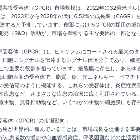
共役受容体（GPCR）市場規模は、2022年に32億米ド
oupは、2023年から2028年の間に6.52%の成長率（CAGR）
に達すると予測しています。創薬におけるGPCRの採用の増
開発（R&D）活動が、市場を牽引する主な要因の一部とな
型受容体（GPCR）は、ヒトゲノムにコードされる最大の
は、細胞にシグナルを伝達するシグナル伝達分子であり、細
上で重要な役割を担っています。細胞膜に存在し、あらゆ
Rは細胞表面の受容体で、脂質、糖、光エネルギー、ペプチ
の受信箱のように機能する。これらの受容体は、炎症性疾
性疾患など、さまざまな疾患の治療に広く利用されている。
微生物、無脊椎動物など、いくつかの生物の細胞膜にも存
受容体（GPCR）の市場動向：
の応用が世界的に進んでいることは、市場成長を促進する重
がん患者数の増加や心血管感染症、呼吸困難などの生活習