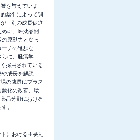
影響を与えていま
学的薬剤によって調
途が、別の成長促進
ために、医薬品開
長の原動力となっ
ローチの進歩な
さらに、腫瘍学
広く採用されている
移や成長を解読
市場の成長にプラス
自動化の改善、環
医薬品分野における
ます。
メントにおける主要動