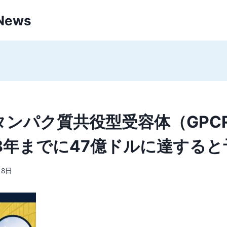
 News
タンパク質共役型受容体（GPC
28年までに47億ドルに達すると
月8日