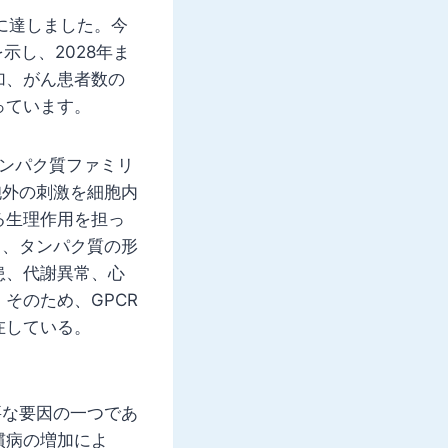
ルに達しました。今
を示し、2028年ま
加、がん患者数の
っています。
タンパク質ファミリ
胞外の刺激を細胞内
る生理作用を担っ
ド、タンパク質の形
患、代謝異常、心
そのため、GPCR
在している。
要な要因の一つであ
慣病の増加によ