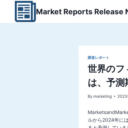
内
Market Reports Release
容
を
ス
キ
ッ
プ
調査レポート
世界のフ
は、予測
By
marketing
202
Marketsand
ルから2024年に
ると予測していま