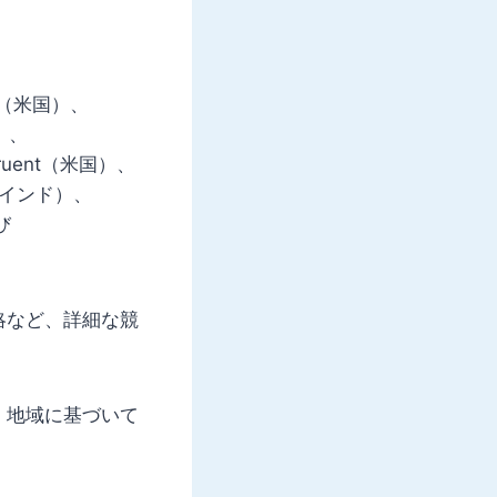
t（米国）、
国）、
ruent（米国）、
q（インド）、
び
略など、詳細な競
、地域に基づいて