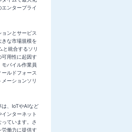
のエンタープライ
ションとサービス
大きな市場規模を
テムと統合するソリ
の可用性に起因す
、モバイル作業員
ィールドフォース
トメーションソリ
、IoTやAIなど
やインターネット
なっています。さ
を労働力に提供す