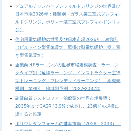
デュアルチャンバープレフィルドシリンジの世界及び
日本市場2026年：種類別（ガラス製二室式プレフィ
ルドシリンジ、ポリマー製二室式プレフィルドシリン
ジ）
住宅用電気暖炉の世界及び日本市場2026年：種類別
（ビルトイン型電気暖炉、壁掛け型電気暖炉、据え置
き型電気暖炉）
企業向けEラーニングの世界市場規模調査：ラーニン
グタイプ別（遠隔ラーニング、インストラクター主導
型トレーニング、ブレンデッドラーニング）、組織規
模別、業種別、地域別予測：2022-2032年
副腎白質ジストロフィー治療薬の世界市場展望：
2035年までCAGR 13.9%で成長し、23億ドル規模に
達すると推定
ポリウレタンフォームの世界市場（2026～2033）：