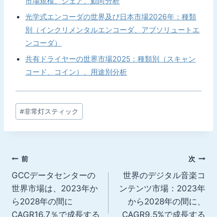
市場規模、シェア、動向分析
光学式エンコーダの世界及び日本市場2026年：種類
別（インクリメンタルエンコーダ、アブソリュートエ
ンコーダ）
共有ドライヤーの世界市場2025：種類別（スキャン
コード、コイン）、用途別分析
投
#
非常灯スティック
稿
タ
グ:
投
前
次
GCCデータセンターの
世界のデジタル音楽コ
稿
世界市場は、2023年か
ンテンツ市場：2023年
ナ
ら2028年の間に
から2028年の間に、
CAGR16.7％で成長する
CAGR9.5%で成長する