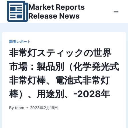
内
Market Reports
容
Release News
を
ス
キ
ッ
調査レポート
非常灯スティックの世界
プ
市場：製品別（化学発光式
非常灯棒、電池式非常灯
棒）、用途別、-2028年
By
team
2023年2月16日