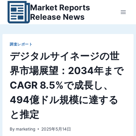
内
Market Reports
容
Release News
を
ス
キ
ッ
調査レポート
デジタルサイネージの世
プ
界市場展望：2034年まで
CAGR 8.5%で成長し、
494億ドル規模に達する
と推定
By
marketing
2025年5月14日