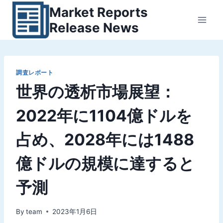
内
Market Reports
容
Release News
を
ス
キ
ッ
調査レポート
世界の透析市場展望：
プ
2022年に1104億ドルを
占め、2028年には1488
億ドルの規模に達すると
予測
By
team
2023年1月6日