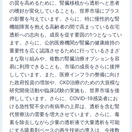
の質を高めるために、腎臓移植から透析へと患者
の嗜好が変化していることも、世界市場にプラス
の影響を与えています。さらに、特に慢性的な腎
機能障害を抱える高齢者の間で高まっている在宅
透析への志向も、成長を促す要因の1つとなってい
ます。さらに、公的医療機関が腎臓の健康維持の
重要性を広く認識させるために行っているさまざ
まな取り組みや、複数の腎臓治療オプションを容
易に利用できることも、市場の成長をさらに後押
ししています。また、医療インフラの整備に向け
た政府投資の増加や、CKD治療のための大規模な
研究開発活動や臨床試験の実施も、世界市場を後
押ししています。さらに、COVID-19感染者にお
ける急性腎不全の有病率の上昇は、透析を含む腎
代替療法の需要を増大させています。さらに、毒
素を除去しながら少量の透析液で大量透析を可能
にする吸着剤ベースの再生技術の導入は、今後数