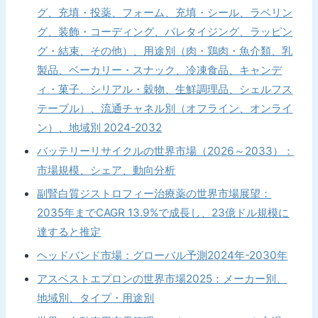
グ、充填・投薬、フォーム、充填・シール、ラベリン
グ、装飾・コーディング、パレタイジング、ラッピン
グ・結束、その他）、用途別（肉・鶏肉・魚介類、乳
製品、ベーカリー・スナック、冷凍食品、キャンデ
ィ・菓子、シリアル・穀物、生鮮調理品、シェルフス
テーブル）、流通チャネル別（オフライン、オンライ
ン）、地域別 2024-2032
バッテリーリサイクルの世界市場（2026～2033）：
市場規模、シェア、動向分析
副腎白質ジストロフィー治療薬の世界市場展望：
2035年までCAGR 13.9%で成長し、23億ドル規模に
達すると推定
ヘッドバンド市場：グローバル予測2024年-2030年
アスベストエプロンの世界市場2025：メーカー別、
地域別、タイプ・用途別