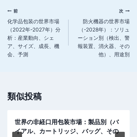
グ:
投
前
次
化学品包装の世界市場
防火機器の世界市場
稿
（2022年-2027年）分
（-2028年）：ソリュ
ナ
析：産業動向、シェ
ーション別（検出、警
ア、サイズ、成長、機
報装置、消火器、その
ビ
会、予測
他）、用途別
ゲ
ー
シ
類似投稿
ョ
ン
世界の非経口用包装市場：製品別（バ
イアル、カートリッジ、バッグ、その