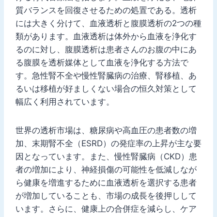
質バランスを回復させるための処置である。透析
には大きく分けて、血液透析と腹膜透析の2つの種
類があります。血液透析は体外から血液を浄化す
るのに対し、腹膜透析は患者さんのお腹の中にあ
る腹膜を透析媒体として血液を浄化する方法で
す。急性腎不全や慢性腎臓病の治療、腎移植、あ
るいは移植が好ましくない場合の恒久対策として
幅広く利用されています。
世界の透析市場は、糖尿病や高血圧の患者数の増
加、末期腎不全（ESRD）の発症率の上昇が主な要
因となっています。また、慢性腎臓病（CKD）患
者の増加により、神経損傷の可能性を低減しなが
ら健康を増進するために血液透析を選択する患者
が増加していることも、市場の成長を後押しして
います。さらに、健康上の合併症を減らし、ケア