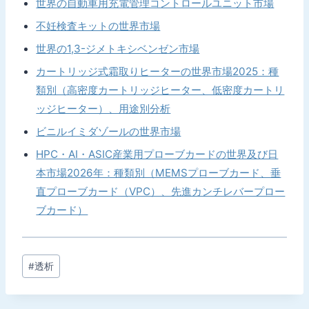
世界の自動車用充電管理コントロールユニット市場
不妊検査キットの世界市場
世界の1,3-ジメトキシベンゼン市場
カートリッジ式霜取りヒーターの世界市場2025：種
類別（高密度カートリッジヒーター、低密度カートリ
ッジヒーター）、用途別分析
ビニルイミダゾールの世界市場
HPC・AI・ASIC産業用プローブカードの世界及び日
本市場2026年：種類別（MEMSプローブカード、垂
直プローブカード（VPC）、先進カンチレバープロー
ブカード）
投
#
透析
稿
タ