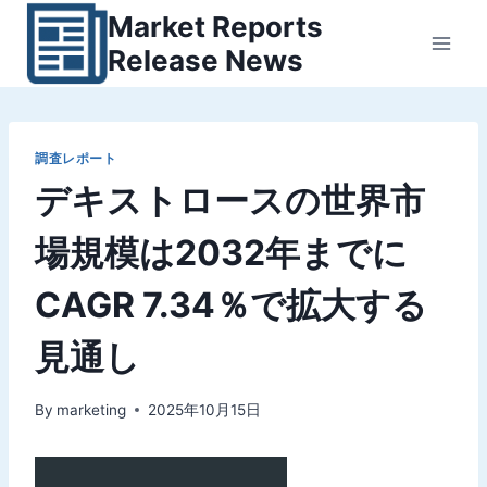
内
Market Reports
容
Release News
を
ス
キ
ッ
調査レポート
デキストロースの世界市
プ
場規模は2032年までに
CAGR 7.34％で拡大する
見通し
By
marketing
2025年10月15日