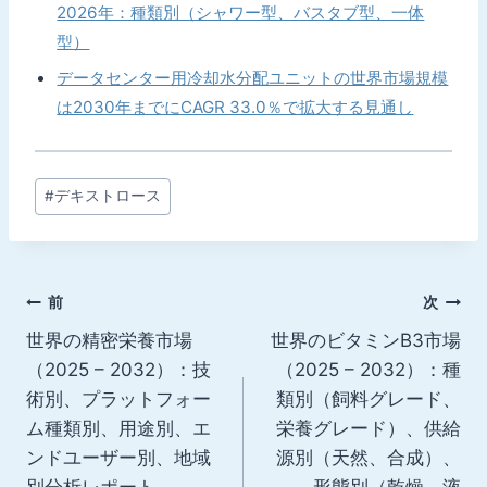
2026年：種類別（シャワー型、バスタブ型、一体
型）
データセンター用冷却水分配ユニットの世界市場規模
は2030年までにCAGR 33.0％で拡大する見通し
投
#
デキストロース
稿
タ
グ:
投
前
次
世界の精密栄養市場
世界のビタミンB3市場
稿
（2025 – 2032）：技
（2025 – 2032）：種
ナ
術別、プラットフォー
類別（飼料グレード、
ム種類別、用途別、エ
栄養グレード）、供給
ビ
ンドユーザー別、地域
源別（天然、合成）、
別分析レポート
形態別（乾燥、液