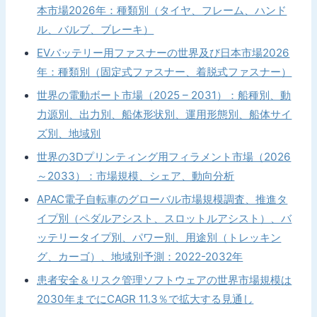
本市場2026年：種類別（タイヤ、フレーム、ハンド
ル、バルブ、ブレーキ）
EVバッテリー用ファスナーの世界及び日本市場2026
年：種類別（固定式ファスナー、着脱式ファスナー）
世界の電動ボート市場（2025 – 2031）：船種別、動
力源別、出力別、船体形状別、運用形態別、船体サイ
ズ別、地域別
世界の3Dプリンティング用フィラメント市場（2026
～2033）：市場規模、シェア、動向分析
APAC電子自転車のグローバル市場規模調査、推進タ
イプ別（ペダルアシスト、スロットルアシスト）、バ
ッテリータイプ別、パワー別、用途別（トレッキン
グ、カーゴ）、地域別予測：2022-2032年
患者安全＆リスク管理ソフトウェアの世界市場規模は
2030年までにCAGR 11.3％で拡大する見通し