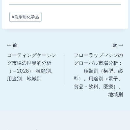
投
#
洗剤用化学品
稿
タ
グ:
投
前
次
コーティングケーシン
フローラップマシンの
稿
グ市場の世界的分析
グローバル市場分析：
ナ
（～2028）-種類別、
種類別（横型、縦
用途別、地域別
型）、用途別（電子、
ビ
食品・飲料、医療）、
ゲ
地域別
ー
シ