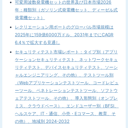
可変周波数発電機セットの世界及び日本市場2026
年：種類別（ガソリン式発電機セット、ディーゼル式
発電機セット）
レクリエーション用ボートのグローバル市場規模は
2025年に159億6000万ドル、2031年までにCAGR
6.4％で拡大する見通し
セキュリティテスト市場レポート：タイプ別（アプリ
ケーションセキュリティテスト、ネットワークセキュ
リティテスト、デバイスセキュリティテスト、ソーシ
ャルエンジニアリング、その他）、テストツール別
（Webアプリケーションテストツール、コードレビュ
ーツール、ペネトレーションテストツール、ソフトウ
ェアテストツール、その他）、導入形態別（オンプレ
ミス、クラウドベース）、エンドユーザー別（BFSI、
ヘルスケア、IT・通信、小売・Eコマース、教育、そ
の他）、地域別 2024-2032