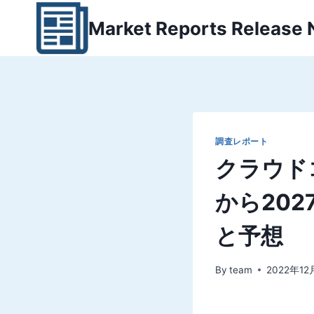
内
Market Reports Release
容
を
ス
キ
ッ
プ
調査レポート
クラウド
から202
と予想
By
team
2022年12