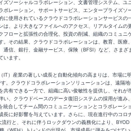
イズソーシャルコラボレーション、文書管理システム、ユ
ラボレーション、サポートサービス、エンタープライズソ
的に使用されているクラウドコラボレーションサービスの
ンは、より大きなファイルへのアクセス、リアルタイムの
クフローと拡張性の合理化、投資の削減、組織のコミュニ
す。その結果、クラウドコラボレーションは、教育、医療
、通信、銀行、金融サービス、保険（BFSI）など、さまざ
ています。
（IT）産業の著しい成長と自動化傾向の高まりは、市場に
です。クラウドコラボレーションソリューションは、遠隔地
を共有できる一方で、組織に高い俊敏性を提供し、それが
伴い、クラウドベースのデータ復旧システムの採用が進み、
）を統合してチーム間のコミュニケーションとコラボレーシ
成長に好影響を与えています。さらに、現在進行中のコロ
の大流行と、それに伴うロックダウンの義務化により、BYOD（Bri
在宅勤務（WFH）トレンドの出現が、市場成長に弾みをつけて