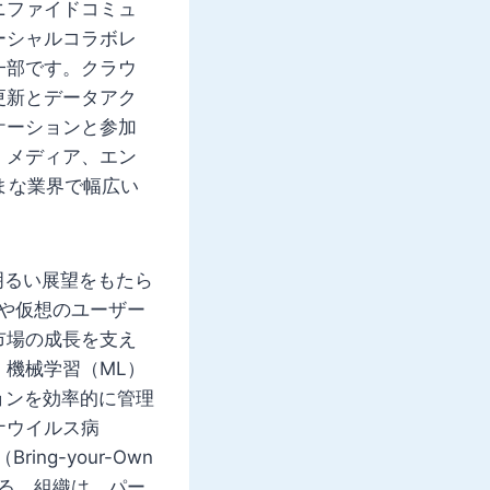
ニファイドコミュ
ーシャルコラボレ
一部です。クラウ
更新とデータアク
ケーションと参加
、メディア、エン
まな業界で幅広い
明るい展望をもたら
や仮想のユーザー
市場の成長を支え
機械学習（ML）
ョンを効率的に管理
ナウイルス病
ng-your-Own
いる。組織は、パー