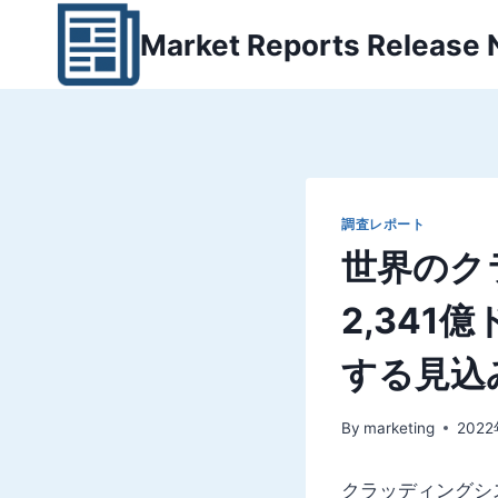
内
Market Reports Release
容
を
ス
キ
ッ
プ
調査レポート
世界のク
2,341
する見込
By
marketing
202
クラッディングシス