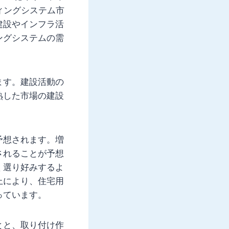
ディングシステム市
建設やインフラ活
ングシステムの需
ます。建設活動の
熟した市場の建設
予想されます。増
されることが予想
く選り好みするよ
上により、住宅用
っています。
とと、取り付け作