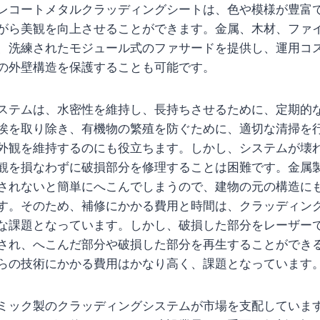
レコートメタルクラッディングシートは、色や模様が豊富
がら美観を向上させることができます。金属、木材、ファ
、洗練されたモジュール式のファサードを提供し、運用コ
の外壁構造を保護することも可能です。
ステムは、水密性を維持し、長持ちさせるために、定期的
埃を取り除き、有機物の繁殖を防ぐために、適切な清掃を
外観を維持するのにも役立ちます。しかし、システムが壊
観を損なわずに破損部分を修理することは困難です。金属
されないと簡単にへこんでしまうので、建物の元の構造に
す。そのため、補修にかかる費用と時間は、クラッディン
な課題となっています。しかし、破損した部分をレーザー
され、へこんだ部分や破損した部分を再生することができ
らの技術にかかる費用はかなり高く、課題となっています
ミック製のクラッディングシステムが市場を支配していま