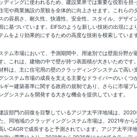
ッディングに使われるため、建設業界では重要な役割を担
住宅や商業施設の景観を全体的に向上させます。これらの
スの容易さ、耐久性、快適性、安全性、スタイル、デザイ
因に基づいています。EIFSのような新しい技術の出現によ
テムをより効果的にするための高度な技術を模索していま
ステム市場において、予測期間中、用途別では壁面分野が
す。これは、建物の中で壁が持つ表面積が大きいためです
材料は、主に住宅用の壁のクラッディングシステムで高い
グシステム市場の成長を支える主要なドライバーのいくつ
ルギー建築基準に関する政府の規制であり、さらに市場プ
ングシステムを開発する大きな機会を提供しています。
建設部門の回復を目撃しているアジア太平洋地域は、202
た、同地域のクラッディングシステム市場は、2021年から2
高いCAGRで成長すると予測されています。アジア太平洋