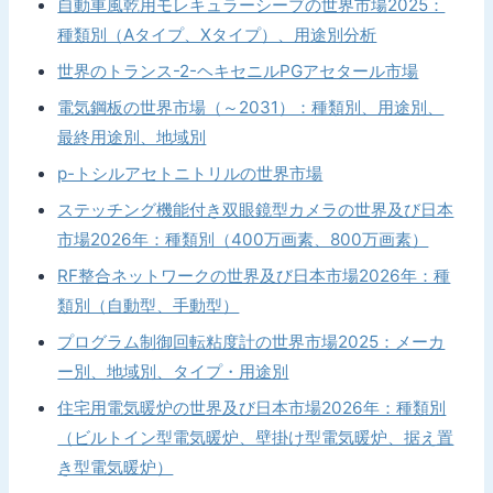
自動車風乾用モレキュラーシーブの世界市場2025：
種類別（Aタイプ、Xタイプ）、用途別分析
世界のトランス-2-ヘキセニルPGアセタール市場
電気鋼板の世界市場（～2031）：種類別、用途別、
最終用途別、地域別
p-トシルアセトニトリルの世界市場
ステッチング機能付き双眼鏡型カメラの世界及び日本
市場2026年：種類別（400万画素、800万画素）
RF整合ネットワークの世界及び日本市場2026年：種
類別（自動型、手動型）
プログラム制御回転粘度計の世界市場2025：メーカ
ー別、地域別、タイプ・用途別
住宅用電気暖炉の世界及び日本市場2026年：種類別
（ビルトイン型電気暖炉、壁掛け型電気暖炉、据え置
き型電気暖炉）