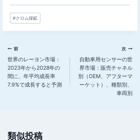
投
#
クロム採鉱
稿
タ
グ:
投
前
次
世界のレーヨン市場：
自動車用センサーの世
稿
2023年から2028年の
界市場：販売チャネル
ナ
間に、年平均成長率
別（OEM、アフターマ
7.9%で成長すると予測
ーケット）、種類別、
ビ
車両別
ゲ
ー
シ
類似投稿