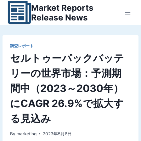
内
Market Reports
容
Release News
を
ス
キ
ッ
調査レポート
セルトゥーパックバッテ
プ
リーの世界市場：予測期
間中（2023～2030年）
にCAGR 26.9%で拡大す
る見込み
By
marketing
2023年5月8日