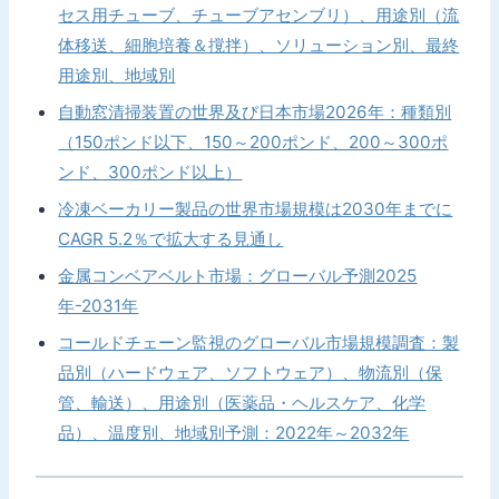
セス用チューブ、チューブアセンブリ）、用途別（流
体移送、細胞培養＆撹拌）、ソリューション別、最終
用途別、地域別
自動窓清掃装置の世界及び日本市場2026年：種類別
（150ポンド以下、150～200ポンド、200～300ポ
ンド、300ポンド以上）
冷凍ベーカリー製品の世界市場規模は2030年までに
CAGR 5.2％で拡大する見通し
金属コンベアベルト市場：グローバル予測2025
年-2031年
コールドチェーン監視のグローバル市場規模調査：製
品別（ハードウェア、ソフトウェア）、物流別（保
管、輸送）、用途別（医薬品・ヘルスケア、化学
品）、温度別、地域別予測：2022年～2032年