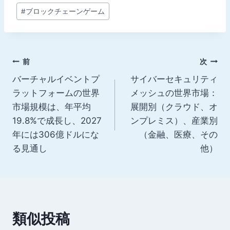
投
#
ブロックチェーンゲーム
稿
タ
グ:
投
前
次
バーチャルイベントプ
サイバーセキュリティ
稿
ラットフォームの世界
メッシュの世界市場：
ナ
市場規模は、年平均
展開別（クラウド、オ
19.8%で成長し、2027
ンプレミス）、産業別
ビ
年には306億ドルにな
（金融、医療、その
ゲ
る見通し
他）
ー
シ
ョ
類似投稿