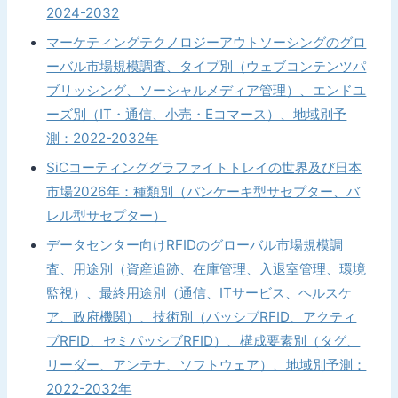
2024-2032
マーケティングテクノロジーアウトソーシングのグロ
ーバル市場規模調査、タイプ別（ウェブコンテンツパ
ブリッシング、ソーシャルメディア管理）、エンドユ
ーズ別（IT・通信、小売・Eコマース）、地域別予
測：2022-2032年
SiCコーティンググラファイトトレイの世界及び日本
市場2026年：種類別（パンケーキ型サセプター、バ
レル型サセプター）
データセンター向けRFIDのグローバル市場規模調
査、用途別（資産追跡、在庫管理、入退室管理、環境
監視）、最終用途別（通信、ITサービス、ヘルスケ
ア、政府機関）、技術別（パッシブRFID、アクティ
ブRFID、セミパッシブRFID）、構成要素別（タグ、
リーダー、アンテナ、ソフトウェア）、地域別予測：
2022-2032年