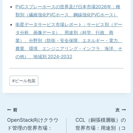
PVCスプレーホースの世界及び日本市場2026年：種
類別（繊維強化PVCホース、鋼線強化PVCホース）
衛星データサービス市場レポート：サービス別（デー
タ分析、画像データ）、用途別（科学、行政、商
業）、分野別（防衛・安全保障、エネルギー・電力、
農業、環境、エンジニアリング・インフラ、海洋、そ
の他）、地域別 2024-2032
投
#
ビール包装
稿
タ
グ:
投
前
次
OpenStack向けクラウ
CCL（銅張積層板）の
稿
ド管理の世界市場：
世界市場：用途別（コ