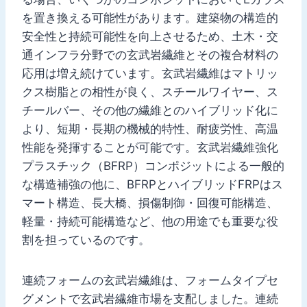
を置き換える可能性があります。建築物の構造的
安全性と持続可能性を向上させるため、土木・交
通インフラ分野での玄武岩繊維とその複合材料の
応用は増え続けています。玄武岩繊維はマトリッ
クス樹脂との相性が良く、スチールワイヤー、ス
チールバー、その他の繊維とのハイブリッド化に
より、短期・長期の機械的特性、耐疲労性、高温
性能を発揮することが可能です。玄武岩繊維強化
プラスチック（BFRP）コンポジットによる一般的
な構造補強の他に、BFRPとハイブリッドFRPはス
マート構造、長大橋、損傷制御・回復可能構造、
軽量・持続可能構造など、他の用途でも重要な役
割を担っているのです。
連続フォームの玄武岩繊維は、フォームタイプセ
グメントで玄武岩繊維市場を支配しました。連続