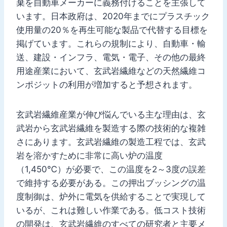
棄を自動車メーカーに義務付けることを主張して
います。日本政府は、2020年までにプラスチック
使用量の20％を再生可能な製品で代替する目標を
掲げています。これらの規制により、自動車・輸
送、建設・インフラ、電気・電子、その他の最終
用途産業において、玄武岩繊維などの天然繊維コ
ンポジットの利用が増加すると予想されます。
玄武岩繊維産業が伸び悩んでいる主な理由は、玄
武岩から玄武岩繊維を製造する際の技術的な複雑
さにあります。玄武岩繊維の製造工程では、玄武
岩を溶かすために非常に高い炉の温度
（1,450℃）が必要で、この温度を2～3度の誤差
で維持する必要がある。この押出ブッシングの温
度制御は、炉外に電気を供給することで実現して
いるが、これは難しい作業である。低コスト技術
の開発は、玄武岩繊維のすべての研究者と主要メ