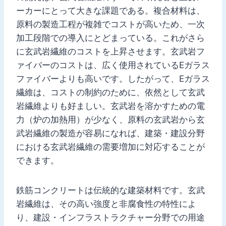
ーカーにとって大きな課題である。複合材料は、
原料の製造工程が複雑でコストが高いため、一次
加工段階での導入にとどまっている。これがさら
に玄武岩繊維のコストを上昇させます。玄武岩フ
ァイバーのコストは、広く使用されているEガラス
ファイバーよりも高いです。したがって、Eガラス
繊維は、コストの制約のために、依然として玄武
岩繊維よりも好ましい。玄武岩を溶かすための電
力（炉の加熱用）が少なく、原料の玄武岩から玄
武岩繊維の製造が容易になれば、建築・建設分野
における玄武岩繊維の需要増加に対応することが
できます。
鉄筋コンクリートは伝統的な建築材料です。玄武
岩繊維は、その高い強度と非腐食性の特性によ
り、建設・インフラストラクチャー分野での用途