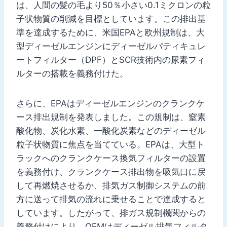
は、人間の髪の毛より50％小さい0.1ミクロンの粒
子状物質の削減を目標としています。この排出基
準を達成するために、米国EPAと欧州規制は、大
型ディーゼルエンジンにディーゼルパティキュレ
ートフィルター（DPF）とSCR技術内の尿素フィ
ルターの搭載を義務付けた。
さらに、EPAはディーゼルエンジンのクランクケ
ース排出規制を発表しました。この規制は、窒素
酸化物、炭化水素、一酸化炭素などのディーゼル
粒子状物質に焦点を当てている。EPAは、大型ト
ラックへのクランクケース換気フィルターの設置
を義務付け、クランクケース排出物を吸気口に戻
して再燃焼させるか、排気ガス制御システムの前
方に送って排気の流れに乗せることで達成すると
しています。したがって、排ガス規制機関からの
義務付けにより、OEMはディーゼル排気フィルタ