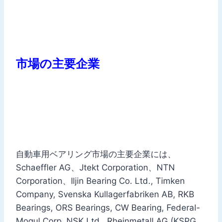
市場の主要企業
自動車用ベアリング市場の主要企業には、
Schaeffler AG、Jtekt Corporation、NTN
Corporation、Iljin Bearing Co. Ltd., Timken
Company, Svenska Kullagerfabriken AB, RKB
Bearings, ORS Bearings, CW Bearing, Federal-
Mogul Corp, NSK Ltd., Rheinmetall AG (KSPG