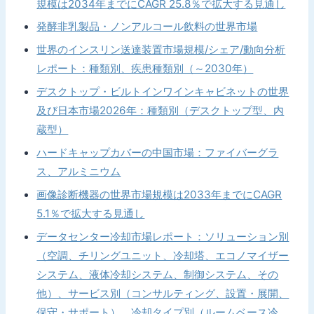
規模は2034年までにCAGR 25.8％で拡大する見通し
発酵非乳製品・ノンアルコール飲料の世界市場
世界のインスリン送達装置市場規模/シェア/動向分析
レポート：種類別、疾患種類別（～2030年）
デスクトップ・ビルトインワインキャビネットの世界
及び日本市場2026年：種類別（デスクトップ型、内
蔵型）
ハードキャップカバーの中国市場：ファイバーグラ
ス、アルミニウム
画像診断機器の世界市場規模は2033年までにCAGR
5.1％で拡大する見通し
データセンター冷却市場レポート：ソリューション別
（空調、チリングユニット、冷却塔、エコノマイザー
システム、液体冷却システム、制御システム、その
他）、サービス別（コンサルティング、設置・展開、
保守・サポート）、冷却タイプ別（ルームベース冷