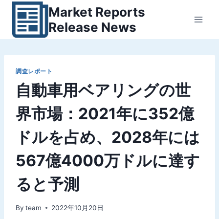
内
Market Reports
容
Release News
を
ス
キ
ッ
調査レポート
自動車用ベアリングの世
プ
界市場：2021年に352億
ドルを占め、2028年には
567億4000万ドルに達す
ると予測
By
team
2022年10月20日