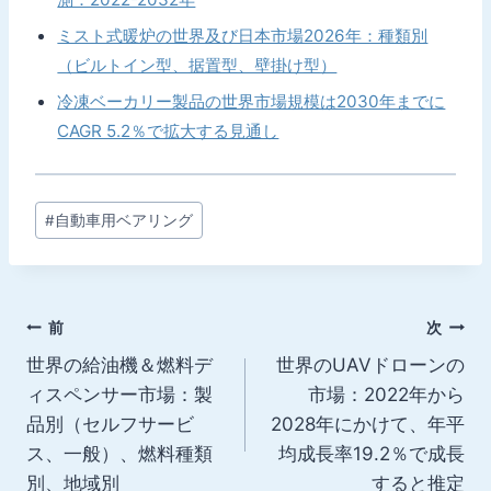
ミスト式暖炉の世界及び日本市場2026年：種類別
（ビルトイン型、据置型、壁掛け型）
冷凍ベーカリー製品の世界市場規模は2030年までに
CAGR 5.2％で拡大する見通し
投
#
自動車用ベアリング
稿
タ
グ:
投
前
次
世界の給油機＆燃料デ
世界のUAVドローンの
稿
ィスペンサー市場：製
市場：2022年から
ナ
品別（セルフサービ
2028年にかけて、年平
ス、一般）、燃料種類
均成長率19.2％で成長
ビ
別、地域別
すると推定