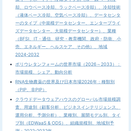
却、ロウベース冷却、ラックベース冷却）、冷却技術
（液体ベース冷却、空気ベース冷却）、データセンタ
ーのタイプ（中規模データセンター、エンタープライ
ズデータセンター、大規模データセンター）、業種
（BFSI、IT・通信、研究・教育機関、政府・防衛、小
売、エネルギー、ヘルスケア、その他）、地域
2024-2032
ポリウレタンフォームの世界市場（2026～2033）：
市場規模、シェア、動向分析
RNA生物農薬の世界及び日本市場2026年：種類別
（PIP、非PIP）
クラウドデータウェアハウスのグローバル市場規模調
査、用途別（顧客分析、ビジネスインテリジェンス、
運用分析、予測分析）、業種別、展開モデル別、タイ
プ別（EDWaaS & ODS）、組織規模別、地域別予
測：2022-2032年