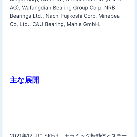
AG), Wafangdian Bearing Group Corp, NRB
Bearings Ltd., Nachi Fujikoshi Corp, Minebea
Co, Ltd., C&U Bearing, Mahle GmbH.
主な展
開
2021年12月に SKFは、セラミック転動体とスチー