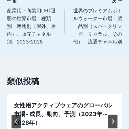
投
前
次
産業用・商業用LED照
世界のプレミアムボト
稿
明の世界市場：種類
ルウォーター市場：製
ナ
別、用途別（屋外、屋
品別（スパークリン
内）、販売チャネル
グ、ミネラル、その
ビ
別、2023-2028
他）、流通チャネル別
ゲ
ー
シ
類似投稿
ョ
ン
女性用アクティブウェアのグローバル
市場- 成長、動向、予測（2023年～
2028年）