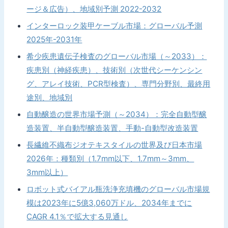
ージ＆広告）、地域別予測 2022-2032
インターロック装甲ケーブル市場：グローバル予測
2025年-2031年
希少疾患遺伝子検査のグローバル市場（～2033）：
疾患別（神経疾患）、技術別（次世代シーケンシン
グ、アレイ技術、PCR型検査）、専門分野別、最終用
途別、地域別
自動醸造の世界市場予測（～2034）：完全自動型醸
造装置、半自動型醸造装置、手動-自動型改造装置
長繊維不織布ジオテキスタイルの世界及び日本市場
2026年：種類別（1.7mm以下、1.7mm～3mm、
3mm以上）
ロボット式バイアル瓶洗浄充填機のグローバル市場規
模は2023年に5億3,060万ドル、2034年までに
CAGR 4.1％で拡大する見通し