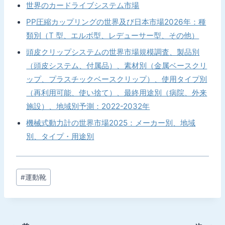
世界のカードライブシステム市場
PP圧縮カップリングの世界及び日本市場2026年：種
類別（T 型、エルボ型、レデューサー型、その他）
頭皮クリップシステムの世界市場規模調査、製品別
（頭皮システム、付属品）、素材別（金属ベースクリ
ップ、プラスチックベースクリップ）、使用タイプ別
（再利用可能、使い捨て）、最終用途別（病院、外来
施設）、地域別予測：2022-2032年
機械式動力計の世界市場2025：メーカー別、地域
別、タイプ・用途別
投
#
運動靴
稿
タ
グ: