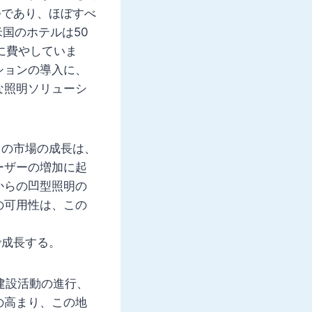
つであり、ほぼすべ
国のホテルは50
に費やしていま
ションの導入に、
な照明ソリューシ
この市場の成長は、
ーザーの増加に起
からの凹型照明の
の可用性は、この
で成長する。
建設活動の進行、
の高まり、この地