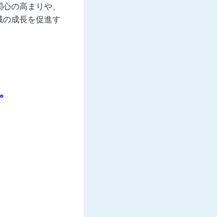
関心の高まりや、
域の成長を促進す
。