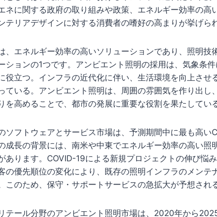
エネに関する政府の取り組みや政策、エネルギー効率の高
ンテリアデザインに対する消費者の嗜好の高まりが挙げら
は、エネルギー効率の高いソリューションであり、照明技
ーションの1つです。アンビエント照明の採用は、気象条件
に役立つ。インフラの近代化に伴い、生活環境を向上させ
っている。アンビエント照明は、周囲の雰囲気を作り出し
りを高めることで、都市の発展に重要な役割を果たしてい
のソフトウェアとサービス市場は、予測期間中に最も高いC
の成長の背景には、南米や中東でエネルギー効率の高い照
があります。COVID-19による新規プロジェクトの伸び悩
客の優先順位の変化により、既存の照明インフラのメンテ
。このため、保守・サポートサービスの急拡大が予想され
リテール分野のアンビエント照明市場は、2020年から202