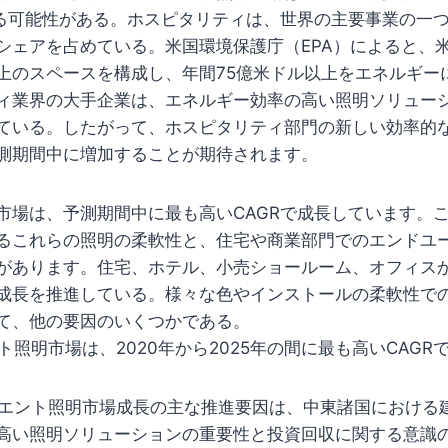
する可能性がある。ホスピタリティは、世界の主要事業の一
シェアを占めている。米国環境保護庁（EPA）によると、米
上のスペースを構成し、年間75億米ドル以上をエネルギー
ィ業界の大手企業は、エネルギー効率の高い照明ソリュー
ている。したがって、ホスピタリティ部門の新しい効率的
測期間中に増加することが期待されます。
市場は、予測期間中に最も高いCAGRで成長しています。
るこれらの照明の柔軟性と、住宅や商業部門でのエンドユ
があります。住宅、ホテル、小売ショールーム、オフィス
成長を推進している。様々な色やインストールの柔軟性で
て、他の要因のいくつかである。
ト照明市場は、2020年から2025年の間に最も高いCAGR
ビエント照明市場成長の主な推進要因は、中東諸国における
高い照明ソリューションの重要性と投資回収に関する意識