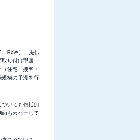
、RoW）、提供
面取り付け型照
ー（住宅、接客・
場規模の予測を行
についても包括的
側面もカバーして
が含まれていま