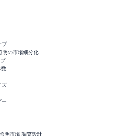
ープ
ト照明の市場細分化
ープ
年数
イズ
ダー
ト照明市場 調査設計