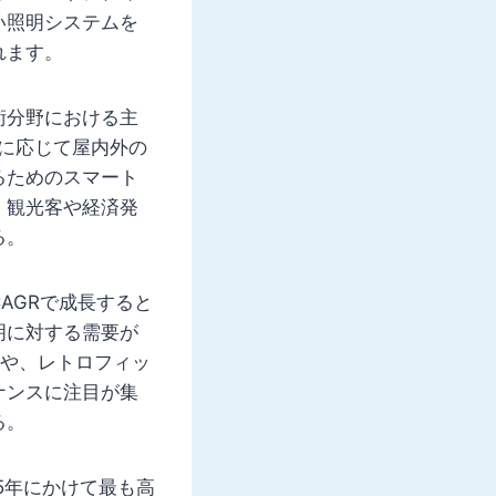
い照明システムを
れます。
術分野における主
に応じて屋内外の
るためのスマート
、観光客や経済発
る。
AGRで成長すると
明に対する需要が
みや、レトロフィッ
ナンスに注目が集
る。
5年にかけて最も高