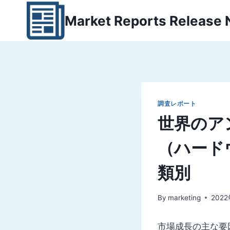
内
Market Reports Release
容
を
ス
キ
ッ
プ
調査レポート
世界のア
（ハード
類別
By
marketing
202
市場成長の主な要