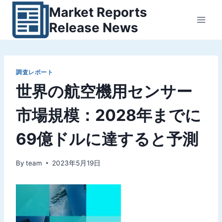
内
Market Reports
容
Release News
を
ス
キ
ッ
調査レポート
世界の航空機用センサー
プ
市場規模：2028年までに
69億ドルに達すると予測
By
team
2023年5月19日