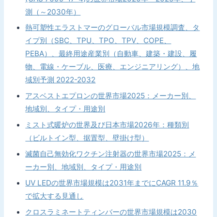
測（～2030年）
熱可塑性エラストマーのグローバル市場規模調査、タ
イプ別（SBC、TPU、TPO、TPV、COPE、
PEBA）、最終用途産業別（自動車、建築・建設、履
物、電線・ケーブル、医療、エンジニアリング）、地
域別予測 2022-2032
アスベストエプロンの世界市場2025：メーカー別、
地域別、タイプ・用途別
ミスト式暖炉の世界及び日本市場2026年：種類別
（ビルトイン型、据置型、壁掛け型）
滅菌自己無効化ワクチン注射器の世界市場2025：メ
ーカー別、地域別、タイプ・用途別
UV LEDの世界市場規模は2031年までにCAGR 11.9％
で拡大する見通し
クロスラミネートティンバーの世界市場規模は2030