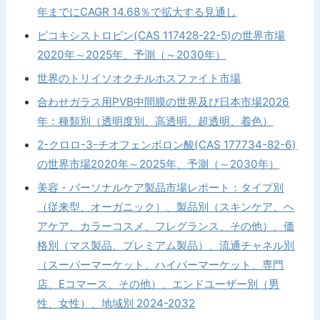
年までにCAGR 14.68％で拡大する見通し
ピコキシストロビン(CAS 117428-22-5)の世界市場
2020年～2025年、予測（～2030年）
世界のトリイソオクチルホスファイト市場
合わせガラス用PVB中間膜の世界及び日本市場2026
年：種類別（透明度別、高透明、超透明、着色）
2-クロロ-3-チオフェンボロン酸(CAS 177734-82-6)
の世界市場2020年～2025年、予測（～2030年）
美容・パーソナルケア製品市場レポート：タイプ別
（従来型、オーガニック）、製品別（スキンケア、ヘ
アケア、カラーコスメ、フレグランス、その他）、価
格別（マス製品、プレミアム製品）、流通チャネル別
（スーパーマーケット、ハイパーマーケット、専門
店、Eコマース、その他）、エンドユーザー別（男
性、女性）、地域別 2024-2032