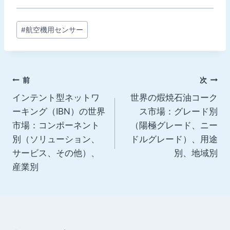
投
#
航空機用センサー
稿
タ
グ:
投
前
次
インテント型ネットワ
世界の煆焼石油コーク
稿
ーキング（IBN）の世界
ス市場：グレード別
ナ
市場：コンポーネント
（陽極グレード、ニー
別（ソリューション、
ドルグレード）、用途
ビ
サービス、その他）、
別、地域別
ゲ
産業別
ー
シ