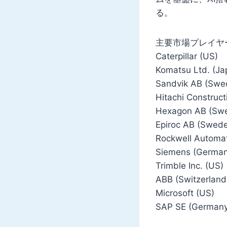
る。
主要市場プレイヤー
Caterpillar (US)
Komatsu Ltd. (Ja
Sandvik AB (Swe
Hitachi Construct
Hexagon AB (Sw
Epiroc AB (Swed
Rockwell Automat
Siemens (German
Trimble Inc. (US)
ABB (Switzerland
Microsoft (US)
SAP SE (Germany