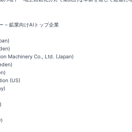
 – 鉱業向けAIトップ企業
pan)
den)
ion Machinery Co., Ltd. (Japan)
eden)
en)
ion (US)
y)
)
)