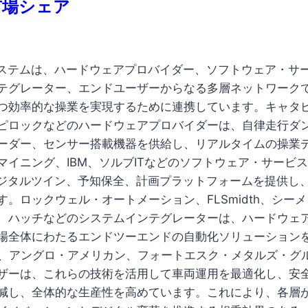
市場シェア
システムは、ハードウェアプロバイダー、ソフトウェア・サ
テグレーター、エンドユーザーからなる多層ネットワーク
つ効率的な操業を実現するために連携しています。キャタ
ピロックなどのハードウェアプロバイダーは、自律走行ダ
ーダー、センサー搭載機器を供給し、リアルタイムの操業
マイニング、IBM、ソルブITなどのソフトウェア・サービ
デジタルツイン、予知保全、計画プラットフォームを提供し
す。ロックウェル・オートメーション、FLSmidth、シー
、ハッチなどのシステムインテグレーターは、ハードウェ
場全体にわたるエンドツーエンドの自動化ソリューション
P、アングロ・アメリカン、フォートエスク・メタルズ・グ
ザーは、これらの技術を活用して車両運用を最適化し、安
減し、全体的な生産性を高めています。これにより、各層