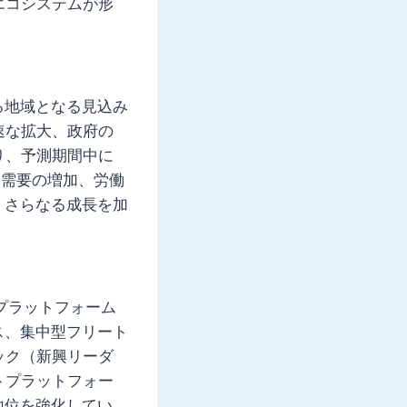
エコシステムが形
る地域となる見込み
速な拡大、政府の
り、予測期間中に
物需要の増加、労働
、さらなる成長を加
rプラットフォーム
ス、集中型フリート
ック（新興リーダ
トプラットフォー
地位を強化してい