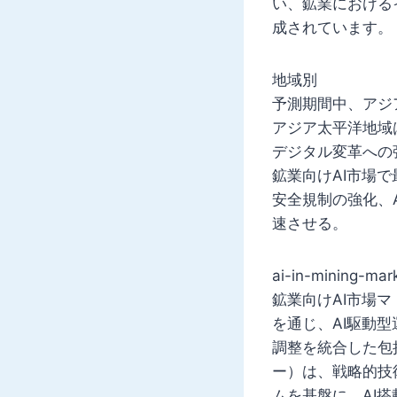
い、鉱業における
成されています。
地域別
予測期間中、アジ
アジア太平洋地域
デジタル変革への
鉱業向けAI市場
安全規制の強化、
速させる。
ai-in-mining
鉱業向けAI市場マ
を通じ、AI駆動
調整を統合した包
ー）は、戦略的技
ムを基盤に、AI