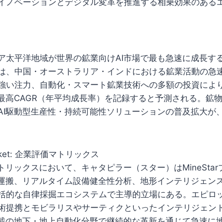
イノベーションとデジタル変革を推進する相乗効果のある
ア太平洋地域が世界の鉱業向けAI市場で最も急速に成長す
は、中国・オーストラリア・インドにおける鉱業活動の急
強い注力、自動化・スマート鉱業技術への多額の投資によ
で最高CAGR（年平均成長率）を記録すると予測される。鉱
AI駆動型生産性・持続可能性ソリューションの普及拡大が
-market: 企業評価マトリックス
トリックスにおいて、キャタピラー（スター）はMineSta
型運搬、リアルタイム設備健全性分析、地形インテリジェン
括的な自律採掘エコシステムで主導的立場にある。エピロ
術提携とモビラリスやサーティクといったインテリジェン
搭載の地下・地上自動化分野で継続的な革新を通じて急速に