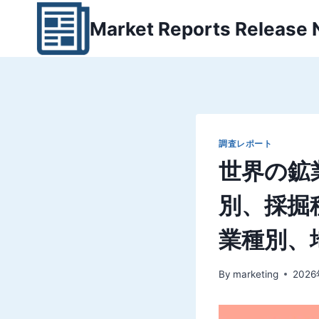
内
Market Reports Release
容
を
ス
キ
ッ
プ
調査レポート
世界の鉱業
別、採掘
業種別、
By
marketing
202