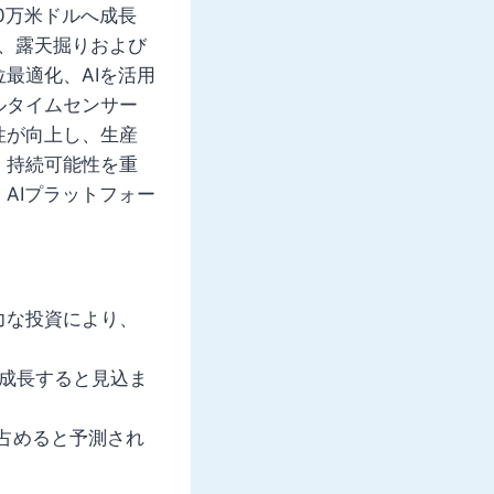
00万米ドルへ成長
は、露天掘りおよび
最適化、AIを活用
ルタイムセンサー
性が向上し、生産
、持続可能性を重
AIプラットフォー
力な投資により、
Rで成長すると見込ま
を占めると予測され