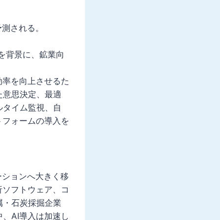
予測される。
を背景に、鉱業向
効率を向上させるた
た意思決定、最適
ルタイム監視、自
トフォームの導入を
ーションへ大きく移
析ソフトウェア、コ
属・石炭採掘企業
、AI導入は加速し