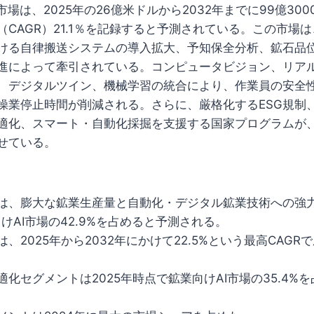
市場は、2025年の26億米ドルから2032年までに99億30
（CAGR）21.1％を記録すると予測されている。この市場
ける自律搬送システムの導入拡大、予知保全分析、鉱石品位
進によって牽引されている。コンピュータビジョン、リア
、デジタルツイン、機械学習の統合により、作業員の安全
操業停止時間が削減される。さらに、厳格化するESG規制
適化、スマート・自動化採掘を支援する国家プログラムが、
せている。
は、膨大な鉱業生産量と自動化・デジタル鉱業技術への強
向けAI市場の42.9%を占めると予測される。
、2025年から2032年にかけて22.5%という最高CAG
化セグメントは2025年時点で鉱業向けAI市場の35.4%