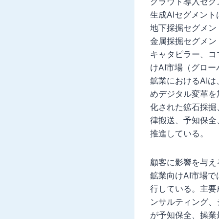
クラウド導入セグ
生成AIセグメン
地下採掘セグメン
金属採掘セグメン
キャタピラー、コ
けAI市場（グロ
鉱業におけるAI
めデジタル変革を
化された鉱石採掘
律搬送、予知保全
推進している。
顧客に影響を与え
鉱業向けAI市場
行している。主要
ンサルティング、
が予知保全、操業