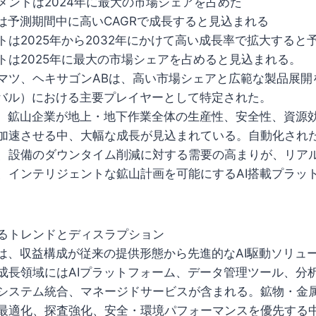
メントは2024年に最大の市場シェアを占めた
トは予測期間中に高いCAGRで成長すると見込まれる
トは2025年から2032年にかけて高い成長率で拡大すると
トは2025年に最大の市場シェアを占めると見込まれる。
マツ、ヘキサゴンABは、高い市場シェアと広範な製品展開
ーバル）における主要プレイヤーとして特定された。
は、鉱山企業が地上・地下作業全体の生産性、安全性、資源
加速させる中、大幅な成長が見込まれている。自動化され
、設備のダウンタイム削減に対する需要の高まりが、リア
、インテリジェントな鉱山計画を可能にするAI搭載プラッ
るトレンドとディスラプション
では、収益構成が従来の提供形態から先進的なAI駆動ソリュ
成長領域にはAIプラットフォーム、データ管理ツール、分
システム統合、マネージドサービスが含まれる。鉱物・金
最適化、探査強化、安全・環境パフォーマンスを優先する中