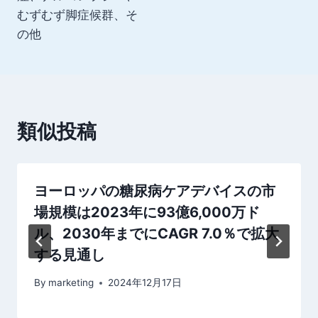
むずむず脚症候群、そ
ー
の他
シ
ョ
ン
類似投稿
ヨーロッパの糖尿病ケアデバイスの市
場規模は2023年に93億6,000万ド
ル、2030年までにCAGR 7.0％で拡大
する見通し
By
marketing
2024年12月17日