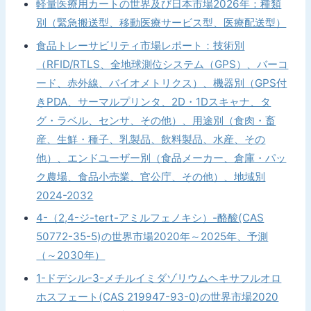
軽量医療用カートの世界及び日本市場2026年：種類
別（緊急搬送型、移動医療サービス型、医療配送型）
食品トレーサビリティ市場レポート：技術別
（RFID/RTLS、全地球測位システム（GPS）、バーコ
ード、赤外線、バイオメトリクス）、機器別（GPS付
きPDA、サーマルプリンタ、2D・1Dスキャナ、タ
グ・ラベル、センサ、その他）、用途別（食肉・畜
産、生鮮・種子、乳製品、飲料製品、水産、その
他）、エンドユーザー別（食品メーカー、倉庫・パッ
ク農場、食品小売業、官公庁、その他）、地域別
2024-2032
4-（2,4-ジ-tert-アミルフェノキシ）-酪酸(CAS
50772-35-5)の世界市場2020年～2025年、予測
（～2030年）
1-ドデシル-3-メチルイミダゾリウムヘキサフルオロ
ホスフェート(CAS 219947-93-0)の世界市場2020