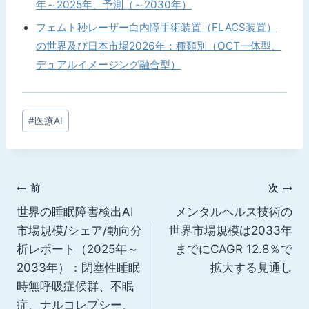
年～2025年、予測（～2030年）
フェムト秒レーザー白内障手術装置（FLACS装置）
の世界及び日本市場2026年：種類別（OCT一体型、
デュアルイメージング融合型）
投
#
医療AI
稿
タ
グ:
投
前
次
世界の睡眠障害検出AI
メンタルヘルス技術の
稿
市場規模/シェア/動向分
世界市場規模は2033年
ナ
析レポート（2025年～
までにCAGR 12.8％で
2033年）：閉塞性睡眠
拡大する見通し
ビ
時無呼吸症候群、不眠
ゲ
症、ナルコレプシー、